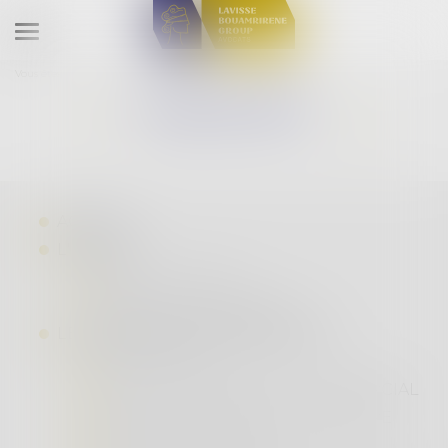
Ouvrir
le
Vous êtes ici :
Plan du site
menu
PLAN DU SITE
ACCUEIL
L'ÉQUIPE
PASCAL LAVISSE
NADJIA BOUAMRIRENE
LES DOMAINES D'INTERVENTION
DROIT SOCIAL
DROIT DES AFFAIRES ET COMMERCIAL
DROIT ÉCONOMIQUE ET BANCAIRE
DROIT DE LA FAMILLE