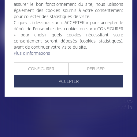
LES DERNIÈRES ACTUS
assurer le bon fonctionnement du site, nous utilisons
également des cookies soumis à votre consentement
pour collecter des statistiques de visite.
Cliquez ci-dessous sur « ACCEPTER » pour accepter le
Google écope de 890
07
dépôt de l'ensemble des cookies ou sur « CONFIGURER
millions d'euros
» pour choisir quels cookies nécessitant votre
AOÛT
d'amende pour violation
consentement seront déposés (cookies statistiques),
avant de continuer votre visite du site.
des règles européennes
Plus d'informations
de concurrence
Google a été condamné jeudi à
CONFIGURER
REFUSER
une amende totale de 890 millions
d’euros (environ 1 milliard de
ACCEPTER
dollars) pour avoir enfreint les
règles de l’Union européenne
visant à encadrer le pouvoir des
géants du numérique, a annoncé la
Commission européenne...
Lire la suite