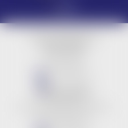
LBG & Collaborateurs
BUREAU PRINCIPAL
9 rue Jeanne d'Arc
45000 ORLEANS
Tél :
02 38 53 26 82
NOUS CONTACTER
NOUS LOCALISER
BUREAU SECONDAIRE
Les 3 rivières
309, boulevard des anciens combattants
06210 CANNES MANDELIEU
Tél :
02 38 53 26 82