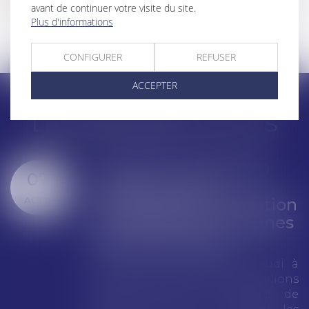
avant de continuer votre visite du site.
Plus d'informations
<<
<
...
6
7
8
9
10
11
12
>
>>
CONFIGURER
REFUSER
ACCEPTER
LES DERNIÈRES ACTUS
Google écope de 890
07
millions d'euros
AOÛT
d'amende pour violation
des règles européennes
de concurrence
Google a été condamné jeudi à
une amende totale de 890 millions
d’euros (environ 1 milliard de