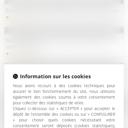
Droit du travail - Salariés
/
Relation individuelles au t
Discrimination salariale et droit à la preuve
Lire la suite
Droit du travail - Salariés
/
Relation individuelles au t
Licenciement : preuve illicite acceptée… si
indispensable
Lire la suite
Droit du travail - Salariés
/
Relation individuelles au t
Information sur les cookies
L’information du salarié lors de l’embauche
est améliorée
Nous avons recours à des cookies techniques pour
Lire la suite
assurer le bon fonctionnement du site, nous utilisons
également des cookies soumis à votre consentement
pour collecter des statistiques de visite.
Droit du travail - Salariés
/
Relation individuelles au t
Cliquez ci-dessous sur « ACCEPTER » pour accepter le
Salarié itinérant et rémunération du temps
dépôt de l'ensemble des cookies ou sur « CONFIGURER
de déplacement entre deux clients
» pour choisir quels cookies nécessitant votre
consentement seront déposés (cookies statistiques),
Lire la suite