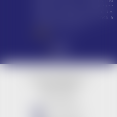
dollars) pour avoir enfreint les
règles de l’Union européenne
visant à encadrer le pouvoir des
géants du numérique, a annoncé la
Commission européenne...
Lire la suite
LBG & Collaborateurs
BUREAU PRINCIPAL
9 rue Jeanne d'Arc
45000 ORLEANS
Tél :
02 38 53 26 82
NOUS CONTACTER