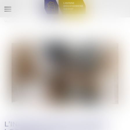
Ouvrir
le
Vous êtes ici :
Accueil
Droit du travail - Salariés
menu
Relation individuelles au travail
L’information du salarié lors de l’embauche est améliorée
L’INFORMATION DU SALARIÉ