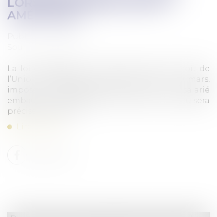
LORS DE L’EMBAUCHE EST
AMÉLIORÉE
Publié le :
27/03/2023
Source :
www.efl.fr
La loi d’adaptation du droit français au droit de
l’Union européenne, publiée au JO du 10 mars,
impose à l’employeur de fournir au salarié
embauché des informations dont le contenu sera
précisé par décret...
Lire la suite