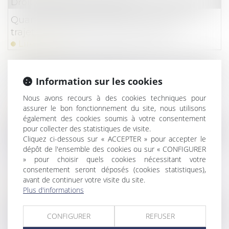
Droit du travail - Employeurs
Quand l’employeur prend en charge les
trajets domicile-travail des salariés
Lire la suite
Droit du travail - Employeurs
Information sur les cookies
Caractéristiques du CDI : le contrat de travail
à durée indéterminée
Nous avons recours à des cookies techniques pour
assurer le bon fonctionnement du site, nous utilisons
Lire la suite
également des cookies soumis à votre consentement
pour collecter des statistiques de visite.
Droit du travail - Employeurs
Cliquez ci-dessous sur « ACCEPTER » pour accepter le
Le non-respect d’une procédure
dépôt de l'ensemble des cookies ou sur « CONFIGURER
» pour choisir quels cookies nécessitant votre
conventionnelle après le licenciement
consentement seront déposés (cookies statistiques),
invalide-t-il ce dernier ?
avant de continuer votre visite du site.
Lire la suite
Plus d'informations
Droit du travail - Employeurs
CONFIGURER
REFUSER
Le salarié n’a pas à être informé qu’il peut