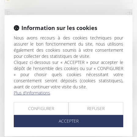
Droit du travail - Employeurs
/
Droit de la protectio
Allégements de cotisations patronales en
Information sur les cookies
2025 : précisions utiles !
Nous avons recours à des cookies techniques pour
Lire la suite
assurer le bon fonctionnement du site, nous utilisons
également des cookies soumis à votre consentement
Droit du travail - Employeurs
/
Droit de la protectio
pour collecter des statistiques de visite.
Forfait jours et déduction de cotisations : pas
Cliquez ci-dessous sur « ACCEPTER » pour accepter le
dépôt de l'ensemble des cookies ou sur « CONFIGURER
besoin d’accord collectif après 2012
» pour choisir quels cookies nécessitant votre
Lire la suite
consentement seront déposés (cookies statistiques),
avant de continuer votre visite du site.
Droit du travail - Employeurs
/
Droit de la protectio
Plus d'informations
Cotisations sociales patronales : des
allègements remaniés !
CONFIGURER
REFUSER
Lire la suite
ACCEPTER
Droit du travail - Employeurs
/
Droit de la protectio