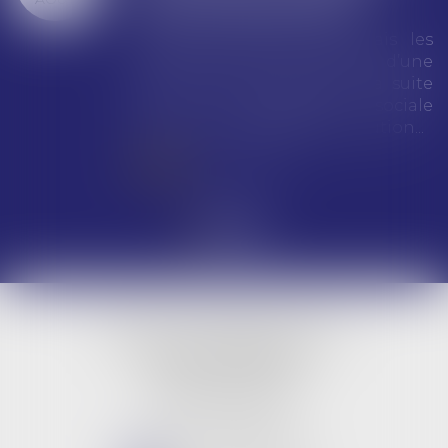
après substitution
Suivi DSN retrace désormais les
anomalies ayant fait l’objet d’une
rectification par l’Urssaf à la suite
de la déclaration sociale
nominative (DSN) de substitution...
Lire la suite
LBG & Collaborateurs
BUREAU PRINCIPAL
9 rue Jeanne d'Arc
45000 ORLEANS
Tél :
02 38 53 26 82