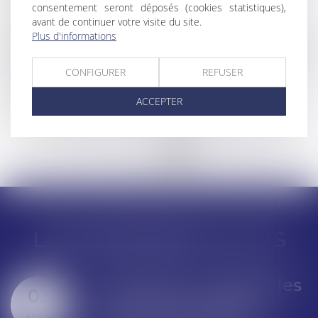
établie par un ensemble de sociétés
consentement seront déposés (cookies statistiques),
Lire la suite
avant de continuer votre visite du site.
Plus d'informations
Droit commercial
/
Droit de la distribution
CONFIGURER
REFUSER
La clause de non-concurrence d’un contrat
de franchise invalidée
ACCEPTER
Lire la suite
<<
<
1
2
3
>
>>
LES DERNIÈRES ACTUS
Suivi DSN : consultez les
03
anomalies rectifiées
AOÛT