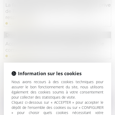
La faute grave de l’agent commercial le prive
de l'indemnité de rupture et engage sa
responsabilité
Lire la suite
Droit commercial
/
Droit de la distribution
Accord de distribution, reprise de fonds de
commerce et responsabilité délictuelle
Lire la suite
Droit commercial
/
Droit de la distribution
Information sur les cookies
Le gouvernement en guerre contre les
Nous avons recours à des cookies techniques pour
pénalités logistiques
assurer le bon fonctionnement du site, nous utilisons
Lire la suite
également des cookies soumis à votre consentement
pour collecter des statistiques de visite.
Droit commercial
/
Droit de la distribution
Cliquez ci-dessous sur « ACCEPTER » pour accepter le
dépôt de l'ensemble des cookies ou sur « CONFIGURER
Rupture brutale des relations commerciales
» pour choisir quels cookies nécessitant votre