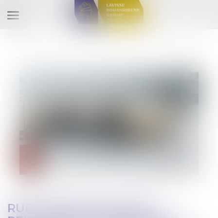
Ouvrir
le
Vous êtes ici :
Accueil
Droit commercial
Droit de la distribution
menu
Rupture brutale des relations commerciales établie par un ensemble de
sociétés
RUPTURE BRUTALE DES