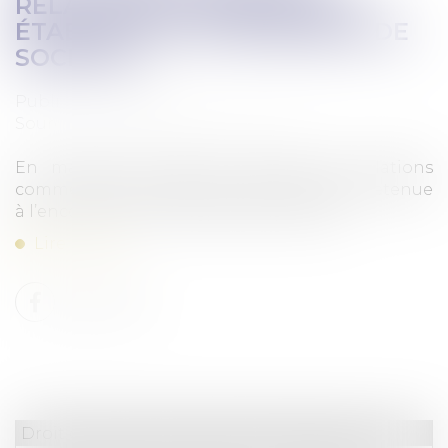
RELATIONS COMMERCIALES
ÉTABLIE PAR UN ENSEMBLE DE
SOCIÉTÉS
Publié le :
29/07/2022
Source :
www.lemag-juridique.com
En matière de rupture brutale des relations
commerciales établies, la faute peut être retenue
à l’encontre d’un ensemble de sociétés...
Lire la suite
Droit commercial
/
Droit de la distribution