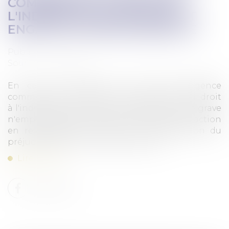
COMMERCIAL LE PRIVE DE
L'INDEMNITÉ DE RUPTURE ET
ENGAGE SA RESPONSABILITÉ
Publié le :
01/12/2022
Source :
www.efl.fr
En cas de cessation d’un contrat d’agence
commerciale, la perte par l'agent de son droit
à l'indemnité de rupture du fait de sa faute grave
n'empêche pas le mandant d'engager une action
en responsabilité contre lui en réparation du
préjudice que lui a causé cette faute...
Lire la suite