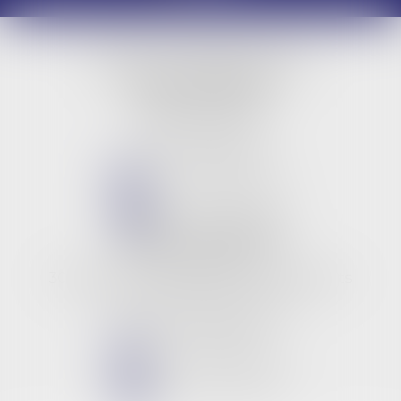
LBG & Collaborateurs
BUREAU PRINCIPAL
9 rue Jeanne d'Arc
45000 ORLEANS
Tél :
02 38 53 26 82
NOUS CONTACTER
NOUS LOCALISER
BUREAU SECONDAIRE
Les 3 rivières
309, boulevard des anciens combattants
06210 CANNES MANDELIEU
Tél :
02 38 53 26 82
NOUS CONTACTER
NOUS LOCALISER