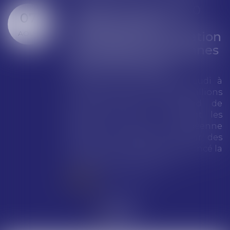
Google écope de 890
07
millions d'euros
AOÛT
d'amende pour violation
des règles européennes
de concurrence
Google a été condamné jeudi à
une amende totale de 890 millions
d’euros (environ 1 milliard de
dollars) pour avoir enfreint les
règles de l’Union européenne
visant à encadrer le pouvoir des
géants du numérique, a annoncé la
Commission européenne...
Lire la suite