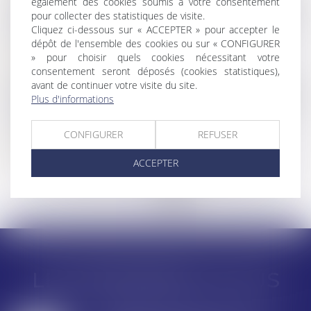
également des cookies soumis à votre consentement
Droit commercial
/
Droit de la distribution
pour collecter des statistiques de visite.
Rupture brutale des relations commerciales
Cliquez ci-dessous sur « ACCEPTER » pour accepter le
dépôt de l'ensemble des cookies ou sur « CONFIGURER
établie par un ensemble de sociétés
» pour choisir quels cookies nécessitant votre
Lire la suite
consentement seront déposés (cookies statistiques),
avant de continuer votre visite du site.
Droit commercial
/
Droit de la distribution
Plus d'informations
La clause de non-concurrence d’un contrat
de franchise invalidée
CONFIGURER
REFUSER
Lire la suite
ACCEPTER
<<
<
1
2
3
>
>>
LES DERNIÈRES ACTUS