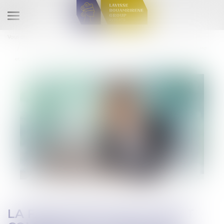
Ouvrir
le
Vous êtes ici :
Accueil
Droit commercial
Droit de la distribution
menu
La faute grave de l’agent commercial le prive de l'indemnité de rupture
et engage sa responsabilité
LA FAUTE GRAVE DE L’AGENT