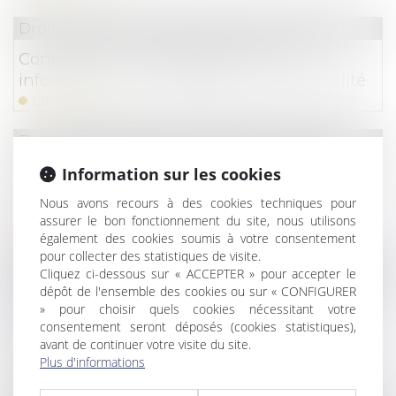
Droit commercial
/
Droit de la concurrence
Conseiller en investissements : une
information floue engage sa responsabilité
Lire la suite
Droit commercial
/
Droit de la concurrence
Concurrence déloyale : articulation entre
Information sur les cookies
l’article 1240 du Code civil et l’article L. 121-1
Nous avons recours à des cookies techniques pour
du Code de la consommation !
assurer le bon fonctionnement du site, nous utilisons
Lire la suite
également des cookies soumis à votre consentement
pour collecter des statistiques de visite.
Cliquez ci-dessous sur « ACCEPTER » pour accepter le
Droit commercial
/
Droit de la concurrence
dépôt de l'ensemble des cookies ou sur « CONFIGURER
Publicité en ligne : Google condamné aux
» pour choisir quels cookies nécessitant votre
États-Unis pour pratiques
consentement seront déposés (cookies statistiques),
avant de continuer votre visite du site.
anticoncurrentielles
Plus d'informations
Lire la suite