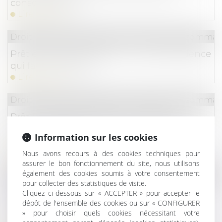
consommateurs
Lire la suite
Droit de la consommation
/
Crédit à la consommat
Prêt en devise étrangère : une jurisprudence
qui fait le change !
Lire la suite
Droit de la consommation
/
Crédit à la consommat
Prêt en devise étrangère : le risque de
change s’apprécie au regard de la situation
Information sur les cookies
de l’emprunteur
Lire la suite
Nous avons recours à des cookies techniques pour
assurer le bon fonctionnement du site, nous utilisons
également des cookies soumis à votre consentement
Droit de la consommation
/
Crédit à la consommat
pour collecter des statistiques de visite.
LOA et droit de rétractation : la livraison
Cliquez ci-dessous sur « ACCEPTER » pour accepter le
immédiate du bien n’emporte pas
dépôt de l'ensemble des cookies ou sur « CONFIGURER
» pour choisir quels cookies nécessitant votre
l’annulation du contrat !