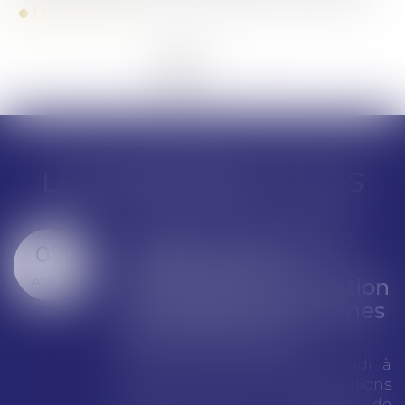
Lire la suite
<<
<
1
2
3
>
>>
LES DERNIÈRES ACTUS
Google écope de 890
03
millions d'euros
AOÛT
d'amende pour violation
des règles européennes
de concurrence
Google a été condamné jeudi à
une amende totale de 890 millions
d’euros (environ 1 milliard de