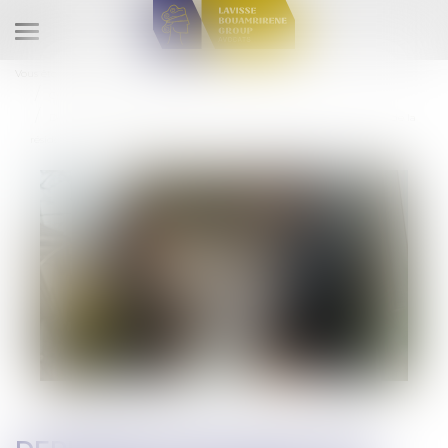
Ouvrir
le
Vous êtes ici :
Accueil
Droit de la consommation
menu
Crédit à la consommation
Dernières précisions sur l’effacement partiel des dettes et le devenir de la
résidence principale