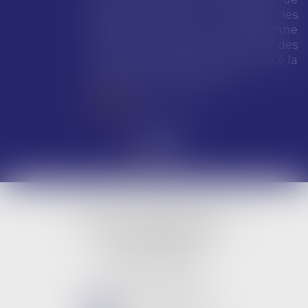
dollars) pour avoir enfreint les
règles de l’Union européenne
visant à encadrer le pouvoir des
géants du numérique, a annoncé la
Commission européenne...
Lire la suite
LBG & Collaborateurs
BUREAU PRINCIPAL
9 rue Jeanne d'Arc
45000 ORLEANS
Tél :
02 38 53 26 82
NOUS CONTACTER