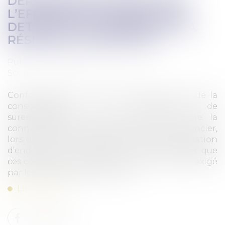
DERNIÈRES PRÉCISIONS SUR
L’EFFACEMENT PARTIEL DES
DETTES ET LE DEVENIR DE LA
RÉSIDENCE PRINCIPALE
Publié le :
10/06/2025
Source :
www.lemag-juridique.com
Conformément à l’article L.733-5 du Code de la
consommation, la commission de
surendettement doit prendre en compte la
connaissance que pouvait avoir chaque créancier,
lors de la conclusion des contrats, de la situation
d’endettement du débiteur, et peut vérifier que
ces contrats ont été conclus avec le sérieux exigé
par les usages professionnels...
Lire la suite