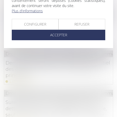
consentement seront déposés (cookies statistiques),
Lire la suite
avant de continuer votre visite du site.
Plus d'informations
Droit de la consommation
/
Crédit à la consommat
Surendettement : passé le délai, plus de
CONFIGURER
REFUSER
contestation possible des créances non
ACCEPTER
visées
Lire la suite
Droit de la consommation
/
Crédit à la consommat
Dernières précisions sur l’effacement partiel
des dettes et le devenir de la résidence
principale
Lire la suite
Droit de la consommation
/
Crédit à la consommat
Surendettement : pas d’effacement de
dettes sans vendre la résidence principale,
sauf impossibilité manifeste de se reloger