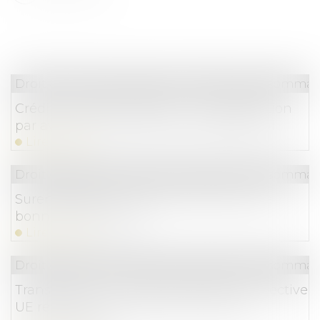
Droit de la consommation
/
Crédit à la consommat
Crédit immobilier affecté : la renégociation
par avenant suit le sort du contrat initial
Lire la suite
Droit de la consommation
/
Crédit à la consommat
Surendettement : examen distinct de la
bonne foi des époux
Lire la suite
Droit de la consommation
/
Crédit à la consommat
Transposition en droit français de la Directive
UE relative aux contrats de crédit aux