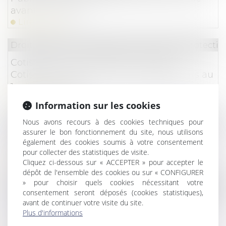
avant le 1er mars
Lire la suite
Droit du travail - Employeurs
/
Droit de la protectio
Cotisations et contributions sociales -
Cotisations sociales : quels changements au
1er janvier 2024 ?
Lire la suite
Information sur les cookies
Droit commercial
/
Baux commerciaux
Nous avons recours à des cookies techniques pour
assurer le bon fonctionnement du site, nous utilisons
Convention d’occupation précaire et
également des cookies soumis à votre consentement
obligation de délivrance des locaux
pour collecter des statistiques de visite.
Lire la suite
Cliquez ci-dessous sur « ACCEPTER » pour accepter le
dépôt de l'ensemble des cookies ou sur « CONFIGURER
» pour choisir quels cookies nécessitant votre
Droit du travail - Salariés
/
Relation individuelles au t
consentement seront déposés (cookies statistiques),
Violation de la clause de non-concurrence et
avant de continuer votre visite du site.
Plus d'informations
remboursement de la contrepartie