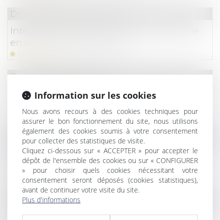
Droit du travail - Employeurs
Interdiction de recourir à l’activité partielle
en raison du pass sanitaire
Lire la suite
Droit du travail - Salariés
La visite médicale de fin de carrière devient
Information sur les cookies
obligatoire pour les salariés en suivi renforcé
Nous avons recours à des cookies techniques pour
Lire la suite
assurer le bon fonctionnement du site, nous utilisons
également des cookies soumis à votre consentement
Droit du travail - Employeurs
/
Droit de la protectio
pour collecter des statistiques de visite.
Cliquez ci-dessous sur « ACCEPTER » pour accepter le
Retour des agents vulnérables : les
dépôt de l'ensemble des cookies ou sur « CONFIGURER
consignes à suivre
» pour choisir quels cookies nécessitant votre
Lire la suite
consentement seront déposés (cookies statistiques),
avant de continuer votre visite du site.
Plus d'informations
Droit du travail - Employeurs
La vaccination devient obligatoire pour