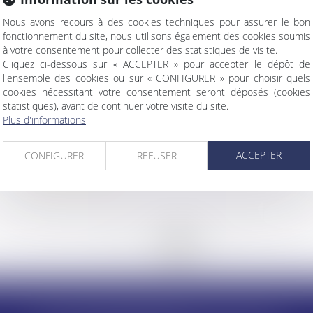
Nous avons recours à des cookies techniques pour assurer le bon
Lire la suite
fonctionnement du site, nous utilisons également des cookies soumis
à votre consentement pour collecter des statistiques de visite.
Cliquez ci-dessous sur « ACCEPTER » pour accepter le dépôt de
l'ensemble des cookies ou sur « CONFIGURER » pour choisir quels
Droit du travail - Employeurs
/
Droit de la protection sociale
cookies nécessitant votre consentement seront déposés (cookies
statistiques), avant de continuer votre visite du site.
Urssaf : point sur les échéances des
Plus d'informations
mois de juillet et août
ACCEPTER
CONFIGURER
REFUSER
Lire la suite
<<
<
...
120
121
122
123
124
125
126
>
>>