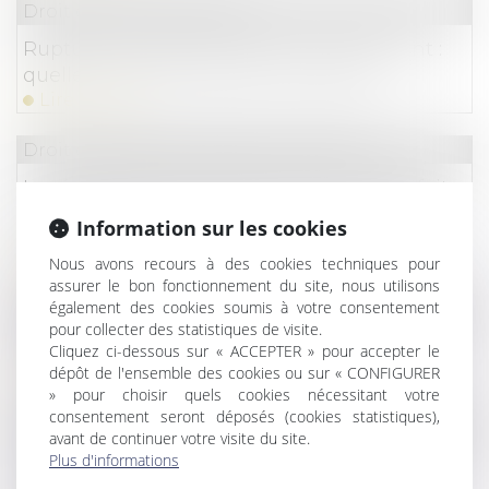
Droit du travail - Salariés
Rupture conventionnelle et licenciement :
quelle indemnité est due au salarié ?
Lire la suite
Droit commercial
/
Baux commerciaux
La régularisation postérieure des loyers fait
échec à la résiliation du bail en procédure
Information sur les cookies
collective !
Nous avons recours à des cookies techniques pour
Lire la suite
assurer le bon fonctionnement du site, nous utilisons
également des cookies soumis à votre consentement
Droit de la consommation
pour collecter des statistiques de visite.
Directive « green claims »
Cliquez ci-dessous sur « ACCEPTER » pour accepter le
dépôt de l'ensemble des cookies ou sur « CONFIGURER
Lire la suite
» pour choisir quels cookies nécessitant votre
consentement seront déposés (cookies statistiques),
Droit commercial
/
Droit de la concurrence
avant de continuer votre visite du site.
Plus d'informations
Hôteliers et plateformes de réservation : des