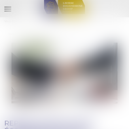
Ouvrir
le
Vous êtes ici :
Accueil
menu
Reprise d’une activité économique par une personne publique :
conséquences du transfert des contrats de travail
REPRISE D’UNE ACTIVITÉ