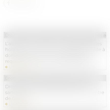
Droit du travail - Salariés
/
Relation individuelles au t
L’absence de mention sur la répartition des
horaires d’un contrat à temps partiel d’aide à
domicile n’a pas pour conséquence sa
requalification en contrat à temps plein
Lire la suite
Droit commercial
/
Droit de la concurrence
Droits voisins : l’Autorité prononce une
sanction de 250 millions d’euros à l’encontre
de Google
Lire la suite