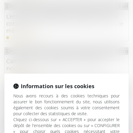
Droit du travail - Employeurs
/
Relation individuelles
L’entretien préalable et la signature de la
convention de rupture peuvent avoir lieu le
même jour
Lire la suite
Droit du travail - Salariés
/
Droit de la protection soc
Calcul des congés payés : bientôt du
nouveau !
Lire la suite
Information sur les cookies
Droit commercial
/
Baux commerciaux
Nous avons recours à des cookies techniques pour
Bail professionnel ou bail commercial :
assurer le bon fonctionnement du site, nous utilisons
quelles différences, comment choisir ?
également des cookies soumis à votre consentement
Lire la suite
pour collecter des statistiques de visite.
Cliquez ci-dessous sur « ACCEPTER » pour accepter le
dépôt de l'ensemble des cookies ou sur « CONFIGURER
Droit du travail - Salariés
/
Relation individuelles au t
» pour choisir quels cookies nécessitant votre