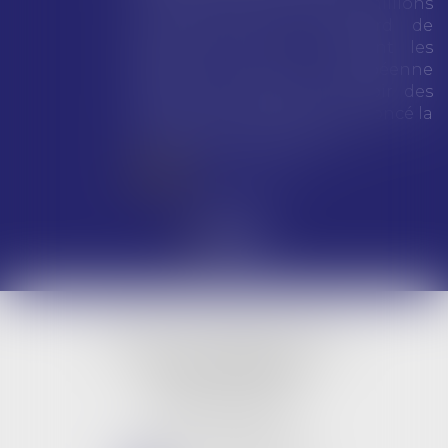
une amende totale de 890 millions
d’euros (environ 1 milliard de
dollars) pour avoir enfreint les
règles de l’Union européenne
visant à encadrer le pouvoir des
géants du numérique, a annoncé la
Commission européenne...
Lire la suite
LBG & Collaborateurs
BUREAU PRINCIPAL
9 rue Jeanne d'Arc
45000 ORLEANS
Tél :
02 38 53 26 82