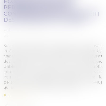
ÉCONOMIQUE PAR UNE
PERSONNE PUBLIQUE :
CONSÉQUENCES DU TRANSFERT
DES CONTRATS DE TRAVAIL
Publié le :
27/03/2024
Source :
www.lemag-juridique.com
Se fondant sur l’article L. 1224-3 du Code du travail,
la Cour de cassation considère qu’à la suite du
transfert d’une entité économique, employant
des salariés de droit privé, à une personne
publique dans le cadre d'un service public
administratif, les contrats de travail en cours au
jour de la modification subsistent entre le
personnel de l'entreprise et le nouvel employeur
qui est tenu, dès la reprise de l'activité,...
Lire la suite