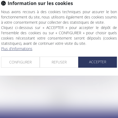
1er janvier 2025 ?
Information sur les cookies
Nous avons recours à des cookies techniques pour assurer le bon
fonctionnement du site, nous utilisons également des cookies soumis
Lire la suite
à votre consentement pour collecter des statistiques de visite.
Cliquez ci-dessous sur « ACCEPTER » pour accepter le dépôt de
l'ensemble des cookies ou sur « CONFIGURER » pour choisir quels
cookies nécessitant votre consentement seront déposés (cookies
Droit du travail - Employeurs
/
Relation individuelles au travail
statistiques), avant de continuer votre visite du site.
Plus d'informations
Règlement intérieur : quelles clauses
relatives à l’apparence physique
peuvent être introduites ?
ACCEPTER
CONFIGURER
REFUSER
Lire la suite
<<
<
...
31
32
33
34
35
36
37
...
>
>>