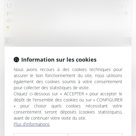
1,5 % en matière de prévoyance des cadres :
prise en compte du financement au régime
de « frais de santé »
Lire la suite
Droit du travail - Employeurs
Rupture conventionnelle : le recours au
téléservice désormais obligatoire
Information sur les cookies
Lire la suite
Nous avons recours à des cookies techniques pour
assurer le bon fonctionnement du site, nous utilisons
Droit du travail - Salariés
également des cookies soumis à votre consentement
pour collecter des statistiques de visite.
Alcool interdit en entreprise : quelle marge
Cliquez ci-dessous sur « ACCEPTER » pour accepter le
de manœuvre pour l’employeur ?
dépôt de l'ensemble des cookies ou sur « CONFIGURER
Lire la suite
» pour choisir quels cookies nécessitant votre
consentement seront déposés (cookies statistiques),
avant de continuer votre visite du site.
Droit de la consommation
Plus d'informations
Prêts libellés en devise étrangère : Dernier
avis de la CJUE