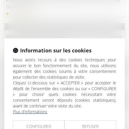
Expertise pour risque grave sans l’accord de
l’employeur
Lire la suite
Droit de la consommation
/
Pratiques commercial
Retards, pertes, dommages sur vos bagages :
à quoi avez-vous droit ?
Information sur les cookies
Lire la suite
Nous avons recours à des cookies techniques pour
Droit commercial
/
Baux commerciaux
assurer le bon fonctionnement du site, nous utilisons
également des cookies soumis à votre consentement
Droit de préférence et confusion des qualités
pour collecter des statistiques de visite.
de preneur et de bailleur
Cliquez ci-dessous sur « ACCEPTER » pour accepter le
Lire la suite
dépôt de l'ensemble des cookies ou sur « CONFIGURER
» pour choisir quels cookies nécessitant votre
Droit du travail - Employeurs
/
Droit de la protectio
consentement seront déposés (cookies statistiques),
avant de continuer votre visite du site.
Des bons d'achat de rentrée scolaire pour
Plus d'informations
vos salariés
Lire la suite
CONFIGURER
REFUSER