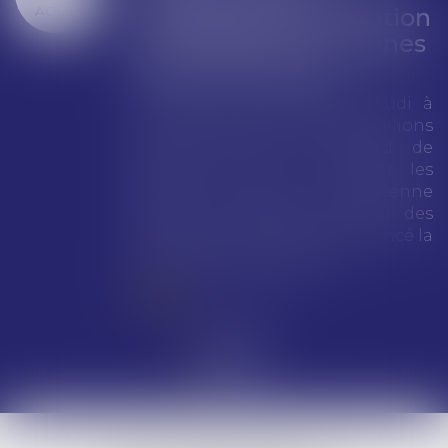
AOÛT
d'amende pour violation
des règles européennes
de concurrence
Google a été condamné jeudi à
une amende totale de 890 millions
d’euros (environ 1 milliard de
dollars) pour avoir enfreint les
règles de l’Union européenne
visant à encadrer le pouvoir des
géants du numérique, a annoncé la
Commission européenne...
Lire la suite