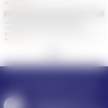
Lire la suite
Droit du travail - Salariés
/
Relation collectives au tra
Le bénéfice des activités sociales et
culturelles du CSE ne peut pas être
subordonné à une condition d’ancienneté
Lire la suite
<<
<
...
53
54
55
56
57
58
59
...
>
>>
LES DERNIÈRES ACTUS
Google écope de 890
03
millions d'euros