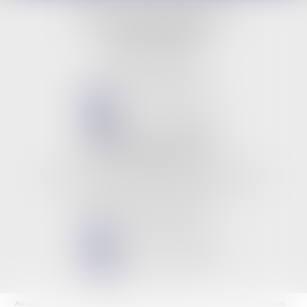
LBG & Collaborateurs
BUREAU PRINCIPAL
9 rue Jeanne d'Arc
45000 ORLEANS
Tél :
02 38 53 26 82
NOUS CONTACTER
NOUS LOCALISER
BUREAU SECONDAIRE
Les 3 rivières
309, boulevard des anciens combattants
06210 CANNES MANDELIEU
Tél :
02 38 53 26 82
NOUS CONTACTER
NOUS LOCALISER
Accueil
L'équipe
Les domaines d'intervention
Les actus
Les honoraires