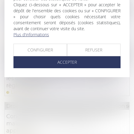
Cliquez ci-dessous sur « ACCEPTER » pour accepter le
Droit du travail - Employeurs
/
Relation collectives a
dépôt de l'ensemble des cookies ou sur « CONFIGURER
» pour choisir quels cookies nécessitant votre
Est-il possible de prévoir des négociations
consentement seront déposés (cookies statistiques),
annuelles applicables à des niveaux
avant de continuer votre visite du site.
inférieurs à l’entreprise ?
Plus d'informations
Lire la suite
CONFIGURER
REFUSER
Droit de la consommation
/
Conformité des biens e
ACCEPTER
Matériaux et d’objets en matière plastique
recyclée destinés à entrer en contact avec
les denrées alimentaires : de nouvelles
règles édictées !
Lire la suite
Droit du travail - Salariés
/
Droit de la protection soc
Congés payés acquis pendant un arrêt
maladie : les nouvelles règles sont
applicables !