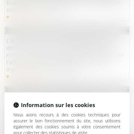
Rupture conventionnelle et arrêt maladie :
conditions, indemnité...
Lire la suite
Droit du travail - Salariés
/
Droit de la protection soc
L’action aux fins d’inopposabilité de la
décision de prise en charge de l’accident
n’interrompt pas le délai de prescription de
l’action en reconnaissance de la faute
inexcusable de l’employeur
Lire la suite
Droit du travail - Salariés
/
Relation individuelles au t
Existence d’un contrat de travail : la
Information sur les cookies
nécessaire recherche des conditions de fait
dans lesquelles est exercée l’activité des
Nous avons recours à des cookies techniques pour
assurer le bon fonctionnement du site, nous utilisons
travailleurs
également des cookies soumis à votre consentement
Lire la suite
pour collecter des statistiques de visite.