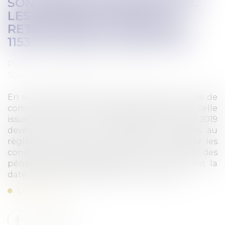
SONT PAS CUMULABLES AVEC
LES INTÉRÊTS LÉGAUX DE
RETARD VISÉS AUX ARTICLES
1153 ET 1231-6 DU CODE CIVIL
Publié le :
16/05/2024
Source :
www.lemag-juridique.com
En vertu de l’article L.441-6 I alinéa 8 du Code de
commerce, dans sa rédaction antérieure à celle
issue de l’ordonnance n°2019-359 du 24 avril 2019
devenu L.441-10 II, les conditions relatives au
règlement doivent obligatoirement préciser les
conditions d’application et le taux d’intérêt des
pénalités de retard exigibles le jour suivant la
date de règlement figurant sur la facture,...
Lire la suite