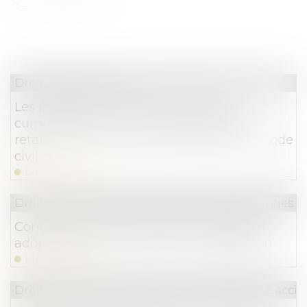
Droit commercial
Les pénalités de retard ne sont pas
cumulables avec les intérêts légaux de
retard visés aux articles 1153 et 1231-6 du Code
civil
Lire la suite
Droit de la consommation
/
Contrats et garanties 
Consommation : le Parlement européen
adopte le principe du droit à la réparation
Lire la suite
Droit du travail - Employeurs
/
Responsabilité accide