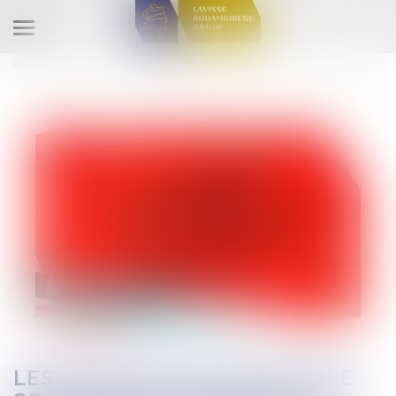
Ouvrir
le
Vous êtes ici :
Accueil
menu
Les pénalités de retard ne sont pas cumulables avec les intérêts légaux
de retard visés aux articles 1153 et 1231-6 du Code civil
LES PÉNALITÉS DE RETARD NE