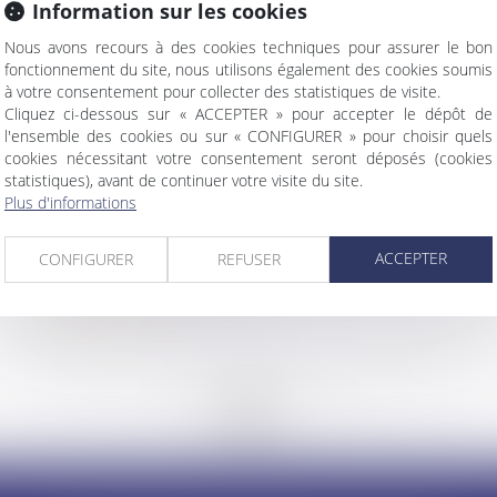
condamner Carrefour pour des spots
Information sur les cookies
télé
Nous avons recours à des cookies techniques pour assurer le bon
fonctionnement du site, nous utilisons également des cookies soumis
Lire la suite
à votre consentement pour collecter des statistiques de visite.
Cliquez ci-dessous sur « ACCEPTER » pour accepter le dépôt de
l'ensemble des cookies ou sur « CONFIGURER » pour choisir quels
cookies nécessitant votre consentement seront déposés (cookies
Droit du travail - Salariés
statistiques), avant de continuer votre visite du site.
Revendication d'une classification
Plus d'informations
supérieure : le salarié doit remplir
toutes les conditions posées par la
ACCEPTER
CONFIGURER
REFUSER
convention collective !
Lire la suite
<<
<
...
119
120
121
122
123
124
125
...
>
>>