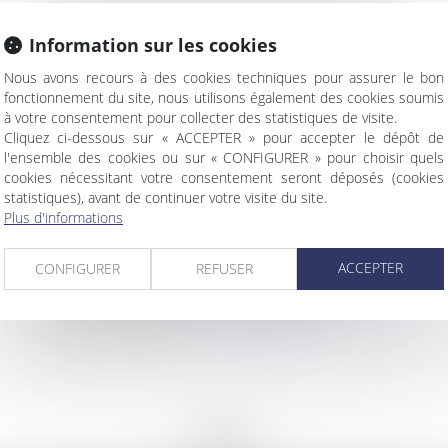
Droit du travail - Employeurs
/
Relation individuelles au travail
Information sur les cookies
JO 2024 : certaines entreprises vont
pouvoir suspendre le repos
Nous avons recours à des cookies techniques pour assurer le bon
hebdomadaire de leurs salariés
fonctionnement du site, nous utilisons également des cookies soumis
à votre consentement pour collecter des statistiques de visite.
Cliquez ci-dessous sur « ACCEPTER » pour accepter le dépôt de
Lire la suite
l'ensemble des cookies ou sur « CONFIGURER » pour choisir quels
cookies nécessitant votre consentement seront déposés (cookies
statistiques), avant de continuer votre visite du site.
Plus d'informations
Droit du travail - Employeurs
/
Relation individuelles au travail
Ouverture d’une procédure de
ACCEPTER
CONFIGURER
REFUSER
liquidation judiciaire consécutive à
une annulation et conséquences sur
les licenciements prononcés
Lire la suite
<<
<
...
65
66
67
68
69
70
71
...
>
>>