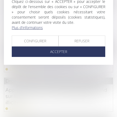
Cliquez ci-dessous sur « ACCEPTER » pour accepter le
Droit de la consommation
/
Pratiques commercial
dépôt de l'ensemble des cookies ou sur « CONFIGURER
Deux fournisseurs d’électricité et de gaz
» pour choisir quels cookies nécessitant votre
naturel contrôlés sur trois insèrent des
consentement seront déposés (cookies statistiques),
avant de continuer votre visite du site.
clauses illicites ou abusives dans leurs
Plus d'informations
contrats
Lire la suite
CONFIGURER
REFUSER
Droit du travail - Employeurs
/
Droit de la protectio
ACCEPTER
Quelles nouveautés pour les contributions
d'assurance chômage en 2025 ?
Lire la suite
Droit commercial
/
Droit de la concurrence
Appréciation souveraine des juges du fond
sur les sanctions en matière d’ententes
illicites
Lire la suite