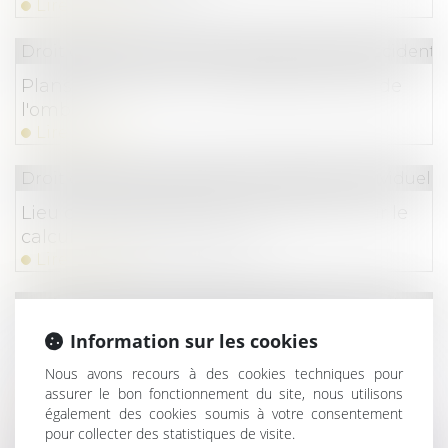
Lire la suite
Droit du travail - Salariés
/
Responsabilité accident d
Plans de sécurité : la maintenance sort de
l'ombre !
Lire la suite
Droit du travail - Employeurs
/
Relation individuelles
Lieu de prise de service : quel impact sur le
calcul du temps de travail ?
Lire la suite
Droit du travail - Salariés
/
Relation individuelles au t
Heures supplémentaires et repos
Information sur les cookies
compensateurs : la stabilité des contingents
Nous avons recours à des cookies techniques pour
conventionnels confirmée
assurer le bon fonctionnement du site, nous utilisons
Lire la suite
également des cookies soumis à votre consentement
pour collecter des statistiques de visite.