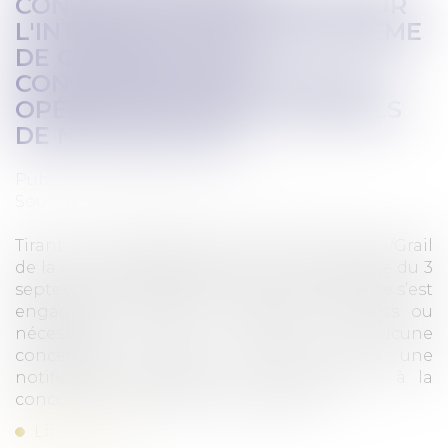
CONSULTATION PUBLIQUE SUR
L'INTRODUCTION D'UN SYSTÈME
DE CONTRÔLE DES
CONCENTRATIONS POUR LES
OPÉRATIONS SOUS LES SEUILS
DE NOTIFICATION
Publié le :
31/01/2025
Source :
www.autoritedelaconcurrence.fr
Tirant les conséquences de l’arrêt Illumina/Grail
de la Cour de justice de l’Union européenne du 3
septembre 2024, l’Autorité de la concurrence s’est
engagée à identifier les moyens existants ou
nécessaires pour s’assurer qu’aucune
concentration, même non soumise à une
notification préalable, ne porte atteinte à la
concurrence sur le territoire français...
Lire la suite