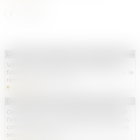
Droit de la consommation
/
Contrats et garanties 
Vol annulé : la création d’un compte de
fidélité n'emporte pas consentement pour le
remboursement en bons
Lire la suite
Droit commercial
/
Droit de la concurrence
Ouverture d'une consultation publique sur
l'introduction d'un système de contrôle des
concentrations pour les opérations sous les
seuils de notification