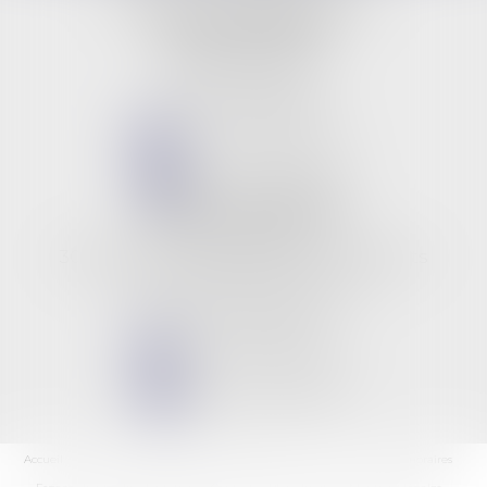
BUREAU PRINCIPAL
9 rue Jeanne d'Arc
45000 ORLEANS
Tél :
02 38 53 26 82
NOUS CONTACTER
NOUS LOCALISER
BUREAU SECONDAIRE
Les 3 rivières
309, boulevard des anciens combattants
06210 CANNES MANDELIEU
Tél :
02 38 53 26 82
NOUS CONTACTER
NOUS LOCALISER
Accueil
L'équipe
Les domaines d'intervention
Les actus
Les honoraires