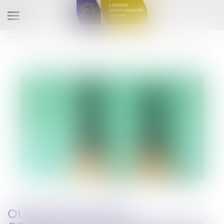
Ouvrir
le
Vous êtes ici :
Accueil
menu
Ouverture d'une consultation publique sur l'introduction d'un système de
contrôle des concentrations pour les opérations sous les seuils de notification
OUVERTURE D'UNE