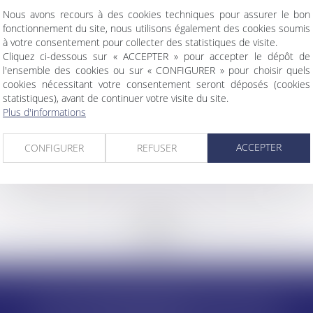
Nous avons recours à des cookies techniques pour assurer le bon
Lire la suite
fonctionnement du site, nous utilisons également des cookies soumis
à votre consentement pour collecter des statistiques de visite.
Cliquez ci-dessous sur « ACCEPTER » pour accepter le dépôt de
l'ensemble des cookies ou sur « CONFIGURER » pour choisir quels
Droit du travail - Employeurs
/
Droit de la protection sociale
cookies nécessitant votre consentement seront déposés (cookies
La durée de la prestation de
statistiques), avant de continuer votre visite du site.
compensation du handicap
Plus d'informations
(PCH) est étendue en 2022
ACCEPTER
CONFIGURER
REFUSER
Lire la suite
<<
<
...
115
116
117
118
119
120
121
...
>
>>