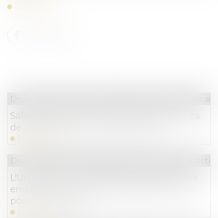
Lire la suite
Droit du travail - Salariés
/
Relation individuelles au t
Salarié itinérant et rémunération du temps
de déplacement entre deux clients
Lire la suite
Droit du travail - Employeurs
/
Droit de la protectio
L'Urssaf notifie les effectifs permettant aux
employeurs concernés de déclarer la CSA
pour l'année 2022
Lire la suite