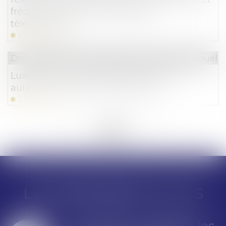
fréquence pour le démarchage
téléphonique
Lire la suite
Droit du travail - Employeurs
/
Relation individuelles
Luxleaks : la reconnaissance d’un des
auteurs comme lanceur d’alerte
Lire la suite
<<
<
...
88
89
90
91
92
93
94
...
>
>>
LES DERNIÈRES ACTUS
N : consultez les
Coopérativ