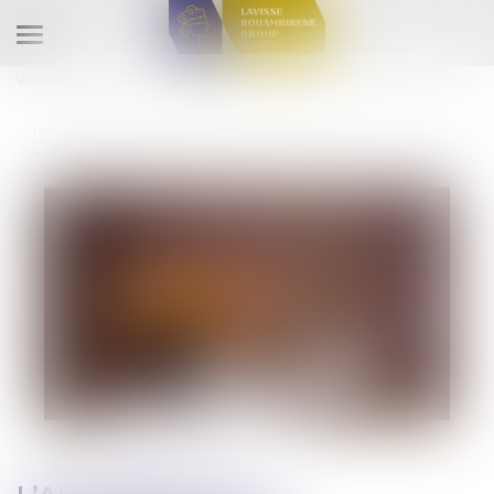
Ouvrir
le
Vous êtes ici :
Accueil
menu
L’Autorité de la concurrence est compétente pour sanctionner des
pratiques anticoncurrentielles, en dehors de la mission de service public et
en l’absence de prérogatives de puissance publique