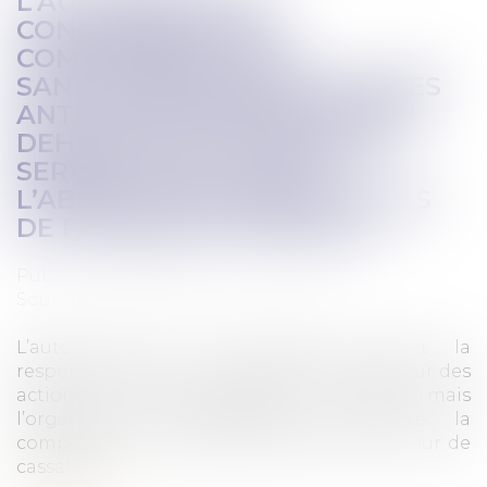
L’AUTORITÉ DE LA
CONCURRENCE EST
COMPÉTENTE POUR
SANCTIONNER DES PRATIQUES
ANTICONCURRENTIELLES, EN
DEHORS DE LA MISSION DE
SERVICE PUBLIC ET EN
L’ABSENCE DE PRÉROGATIVES
DE PUISSANCE PUBLIQUE
Publié le :
09/03/2023
Source :
www.lemag-juridique.com
L’autorité de la concurrence retient la
responsabilité de l’ordre des architectes pour des
actions anticoncurrentielles menées, mais
l’organisation professionnelle conteste la
compétence de cette dernière devant la Cour de
cassation...