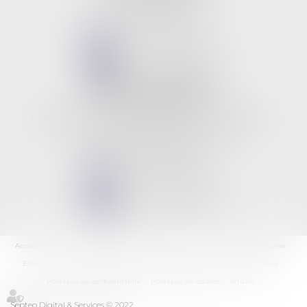
Tél :
02 38 53 26 82
NOUS CONTACTER
NOUS LOCALISER
BUREAU SECONDAIRE
Les 3 rivières
309, boulevard des anciens combattants
06210 CANNES MANDELIEU
Tél :
02 38 53 26 82
NOUS CONTACTER
NOUS LOCALISER
Accueil
L'équipe
Les domaines d'intervention
Les actus
Les honoraires
Espace client
Implantation
Contact
Plan du site
Mentions légales
Politique de confidentialité
Politique de cookies
Articles
Septeo Digital & Services © 2022