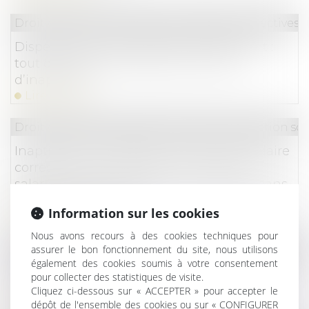
Droit du travail - Employeurs
/
Relation collectives a
Dispense de recherche de reclassement :
tout dépend de la rédaction de l’avis
d’inaptitude
Lire la suite
Droit du travail - Salariés
/
Droit de la protection soc
Inaptitude : l’employeur doit verser le salaire
correspondant à l’emploi occupé par le
salarié avant la suspension du contrat, sans
déduction possible.
Information sur les cookies
Lire la suite
Nous avons recours à des cookies techniques pour
Droit de la consommation
/
Pratiques commercial
assurer le bon fonctionnement du site, nous utilisons
également des cookies soumis à votre consentement
De l’utilisation du français en réponse à un
pour collecter des statistiques de visite.
commentaire sur les sites internet
Cliquez ci-dessous sur « ACCEPTER » pour accepter le
Lire la suite
dépôt de l'ensemble des cookies ou sur « CONFIGURER