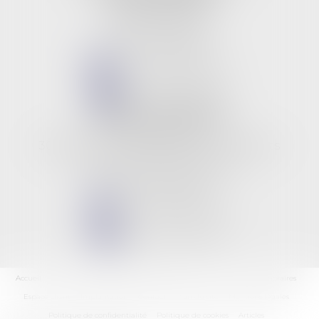
9 rue Jeanne d'Arc
45000 ORLEANS
Tél :
02 38 53 26 82
NOUS CONTACTER
NOUS LOCALISER
BUREAU SECONDAIRE
Les 3 rivières
309, boulevard des anciens combattants
06210 CANNES MANDELIEU
Tél :
02 38 53 26 82
NOUS CONTACTER
NOUS LOCALISER
Accueil
L'équipe
Les domaines d'intervention
Les actus
Les honoraires
Espace client
Implantation
Contact
Plan du site
Mentions légales
Politique de confidentialité
Politique de cookies
Articles