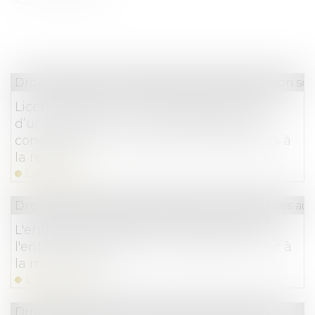
Droit du travail - Salariés
/
Droit de la protection soc
Licenciement pour inaptitude des suites
d’une agression sur le lieu de travail et
conséquence sur la diminution des droits à
la retraite
Lire la suite
Droit du travail - Salariés
/
Relation individuelles au t
L'entretien professionnel est distinct de
l'entretien d'évaluation mais peut se tenir à
la même date
Lire la suite
Droit commercial
/
Droit de la concurrence