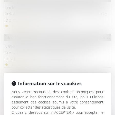
Indemnisation de la rupture brutale d'une
relation commerciale : définition de la perte
de marge brute escomptée
Lire la suite
Droit du travail - Employeurs
/
Relation individuelles
Une entité économique autonome peut
résulter de deux parties d’entreprises
distinctes d’un même groupe
Lire la suite
Droit du travail - Employeurs
/
Droit de la protectio
Information sur les cookies
Protection contre le licenciement et
indemnités journalières sans carence pour
Nous avons recours à des cookies techniques pour
assurer le bon fonctionnement du site, nous utilisons
les salariées confrontées à une fausse
également des cookies soumis à votre consentement
couche
pour collecter des statistiques de visite.
Lire la suite
Cliquez ci-dessous sur « ACCEPTER » pour accepter le