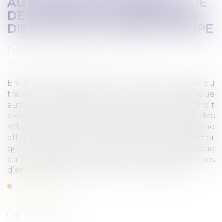
AUTONOME PEUT RÉSULTER DE
DEUX PARTIES D’ENTREPRISES
DISTINCTES D’UN MÊME GROUPE
Publié le :
20/07/2023
Source :
www.lemag-juridique.com
En application de l’article L. 1224-1 du Code du
travail, le transfert d’une entité économique
autonome entraîne la poursuite de plein droit
avec le cessionnaire des contrats de travail des
salariés qui y sont affectés. Dans ce contexte, une
affaire a permis à la Cour de cassation d’affirmer
que l’existence d’une entité économique
autonome peut résulter de deux parties
d’entreprises distinctes d’un même groupe...
Lire la suite