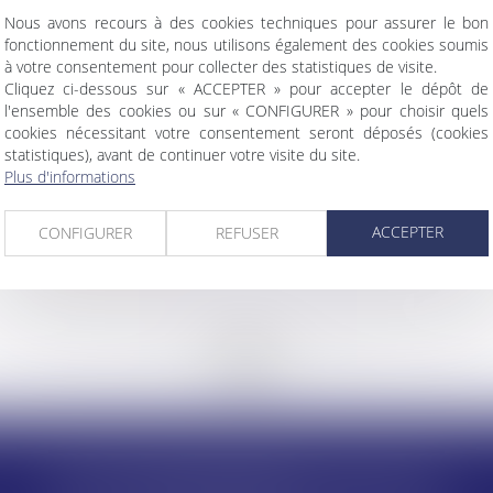
Nous avons recours à des cookies techniques pour assurer le bon
Lire la suite
fonctionnement du site, nous utilisons également des cookies soumis
à votre consentement pour collecter des statistiques de visite.
Cliquez ci-dessous sur « ACCEPTER » pour accepter le dépôt de
l'ensemble des cookies ou sur « CONFIGURER » pour choisir quels
Droit du travail - Employeurs
/
Droit de la protection sociale
cookies nécessitant votre consentement seront déposés (cookies
Contrôle Urssaf : les nouvelles règles
statistiques), avant de continuer votre visite du site.
à connaître
Plus d'informations
ACCEPTER
CONFIGURER
REFUSER
Lire la suite
<<
<
...
82
83
84
85
86
87
88
...
>
>>