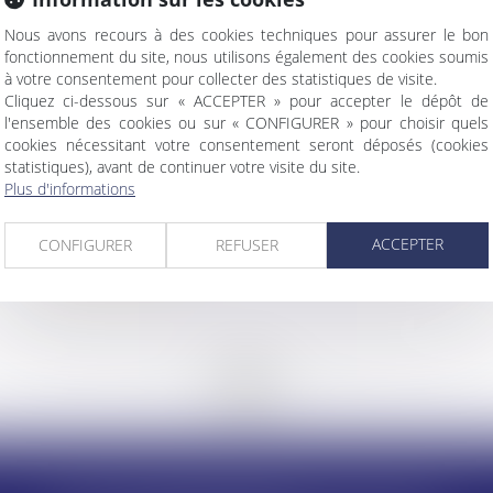
lien avec d'autres employeurs, pas
seulement d'autres établissements
Nous avons recours à des cookies techniques pour assurer le bon
Lire la suite
fonctionnement du site, nous utilisons également des cookies soumis
à votre consentement pour collecter des statistiques de visite.
Cliquez ci-dessous sur « ACCEPTER » pour accepter le dépôt de
l'ensemble des cookies ou sur « CONFIGURER » pour choisir quels
Droit du travail - Employeurs
/
Relation individuelles au travail
cookies nécessitant votre consentement seront déposés (cookies
statistiques), avant de continuer votre visite du site.
Comportement sentimental et faute
Plus d'informations
grave : une frontière franchie selon
la Cour de cassation
ACCEPTER
CONFIGURER
REFUSER
Lire la suite
<<
<
...
22
23
24
25
26
27
28
...
>
>>