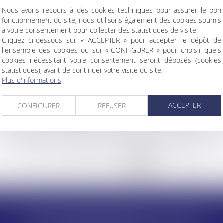
Nous avons recours à des cookies techniques pour assurer le bon
Lire la suite
fonctionnement du site, nous utilisons également des cookies soumis
à votre consentement pour collecter des statistiques de visite.
Cliquez ci-dessous sur « ACCEPTER » pour accepter le dépôt de
l'ensemble des cookies ou sur « CONFIGURER » pour choisir quels
Droit du travail - Salariés
cookies nécessitant votre consentement seront déposés (cookies
Epargne salariale : quel délai pour la
statistiques), avant de continuer votre visite du site.
demande de déblocage si le salarié
Plus d'informations
se marie à l’étranger ?
ACCEPTER
CONFIGURER
REFUSER
Lire la suite
<<
<
...
120
121
122
123
124
125
126
>
>>